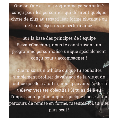
One on One est un programme personnalisé
conçu pour les personnes qui désirent quelque
chose de plus au regard leur forme physique ou
de leurs objectifs de performance.
Sur la base des principes de l’équipe
ElevateCoaching, nous te construisons un
programme personnalisé unique spécialement
conçu pour t’accompagner !
Que tu sois un athlète ou que tu souhaites
simplement profiter davantage de la vie et de
tout ce qu’elle a à offrir, nous pouvons t’aider à
t’élever vers tes objectifs ! Si tu as déjà eu
l’impression qu’il manquait quelque chose à ton
parcours de remise en forme, rassures toi, tu n’es
plus seul !